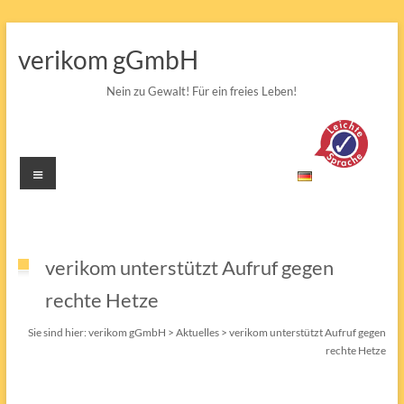
Zum
Inhalt
verikom gGmbH
springen
Nein zu Gewalt! Für ein freies Leben!
Menü
verikom unterstützt Aufruf gegen
rechte Hetze
Sie sind hier:
verikom gGmbH
>
Aktuelles
>
verikom unterstützt Aufruf gegen
rechte Hetze