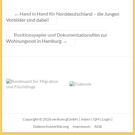
←
Hand in Hand für Norddeutschland – die Jungen
Vorbilder sind dabei!
Positionspapier und Dokumentationsfilm zur
Wohnungsnot in Hamburg
→
Copyright © 2026
verikom gGmbH.
[
intern
|
QM
|
Login
]
Datenschutzerklärung
Impressum
AGB