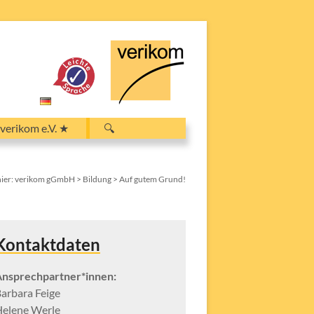
Search
verikom e.V. ★
🔍
for:
Search Button
hier:
verikom gGmbH
>
Bildung
>
Auf gutem Grund!
Kontaktdaten
nsprechpartner*innen:
arbara Feige
elene Werle