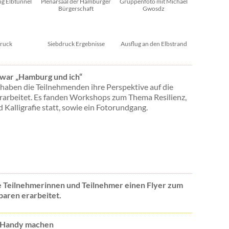
g Elbtunnel
Plenarsaal der Hamburger
Gruppenfoto mit Michael
Bürgerschaft
Gwosdz
druck
Siebdruck Ergebnisse
Ausflug an den Elbstrand
war „Hamburg und ich“
haben die Teilnehmenden ihre Perspektive auf die
rarbeitet. Es fanden Workshops zum Thema Resilienz,
 Kalligrafie statt, sowie ein Fotorundgang.
ie Teilnehmerinnen und Teilnehmer einen Flyer zum
paren erarbeitet.
 Handy machen