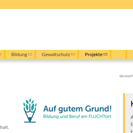
Bildung
Gewaltschutz
Projekte
Sie sind 
A
B
halt.
H