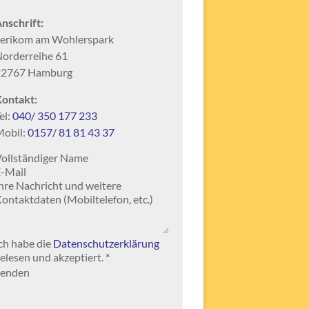
nschrift:
erikom am Wohlerspark
orderreihe 61
22767 Hamburg
ontakt:
el:
040/ 350 177 233
obil:
0157/ 81 81 43 37
ection
ch habe die
Datenschutzerklärung
elesen und akzeptiert.
*
Senden