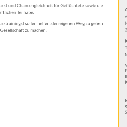
smarkt und Chancengleichheit für Geflüchtete sowie die
A
ftlichen Teilhabe.
v
N
ztrainings) sollen helfen, den eigenen Weg zu gehen
d Gesellschaft zu machen.
K
T
M
S
I
g