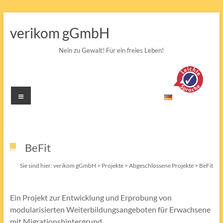
Zum
Inhalt
verikom gGmbH
springen
Nein zu Gewalt! Für ein freies Leben!
Menü
BeFit
Sie sind hier:
verikom gGmbH
>
Projekte
>
Abgeschlossene Projekte
>
BeFit
Ein Projekt zur Entwicklung und Erprobung von
modularisierten Weiterbildungsangeboten für Erwachsene
mit Migrationshintergrund