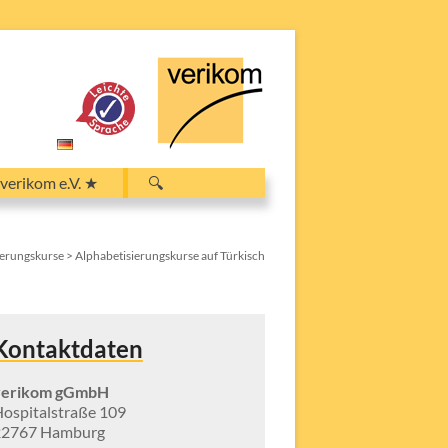
Search
verikom e.V. ★
🔍
for:
Search Button
ierungskurse
>
Alphabetisierungskurse auf Türkisch
Kontaktdaten
verikom gGmbH
ospitalstraße 109
22767 Hamburg