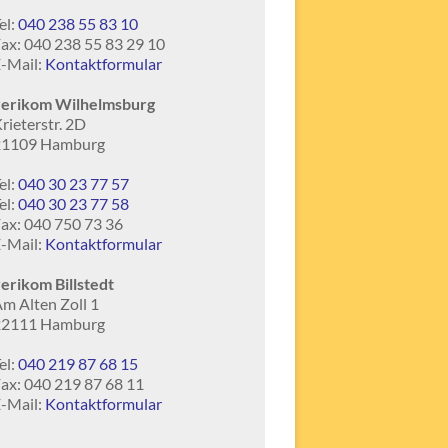
el:
040 238 55 83 10
ax: 040 238 55 83 29 10
-Mail:
Kontaktformular
verikom Wilhelmsburg
rieterstr. 2D
21109 Hamburg
el:
040 30 23 77 57
el:
040 30 23 77 58
ax: 040 750 73 36
-Mail:
Kontaktformular
erikom Billstedt
m Alten Zoll 1
22111 Hamburg
el:
040 219 87 68 15
ax: 040 219 87 68 11
-Mail:
Kontaktformular