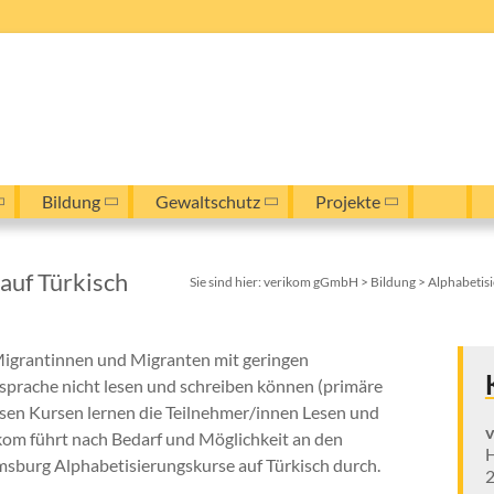
Bildung
Gewaltschutz
Projekte
auf Türkisch
Sie sind hier:
verikom gGmbH
>
Bildung
>
Alphabetis
Migrantinnen und Migranten mit geringen
sprache nicht lesen und schreiben können (primäre
esen Kursen lernen die Teilnehmer/innen Lesen und
ikom führt nach Bedarf und Möglichkeit an den
H
msburg Alphabetisierungskurse auf Türkisch durch.