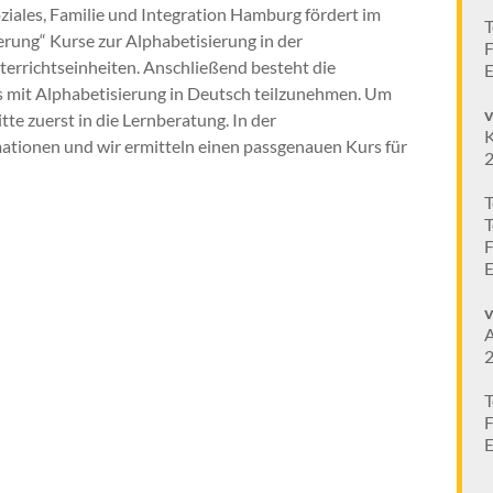
ziales, Familie und Integration Hamburg fördert im
T
ung“ Kurse zur Alphabetisierung in der
F
rrichtseinheiten. Anschließend besteht die
E
s mit Alphabetisierung in Deutsch teilzunehmen. Um
te zuerst in die Lernberatung. In der
K
ationen und wir ermitteln einen passgenauen Kurs für
T
T
F
E
v
A
T
F
E