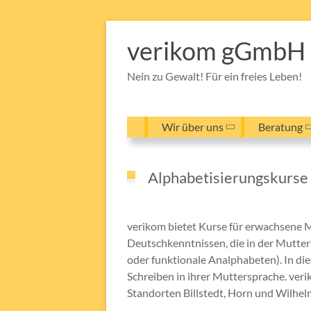
Zum
Inhalt
verikom gGmbH
springen
Nein zu Gewalt! Für ein freies Leben!
Wir über uns
Beratung
Alphabetisierungskurse 
verikom bietet Kurse für erwachsene 
Deutschkenntnissen, die in der Mutter
oder funktionale Analphabeten). In di
Schreiben in ihrer Muttersprache. ver
Standorten Billstedt, Horn und Wilhel