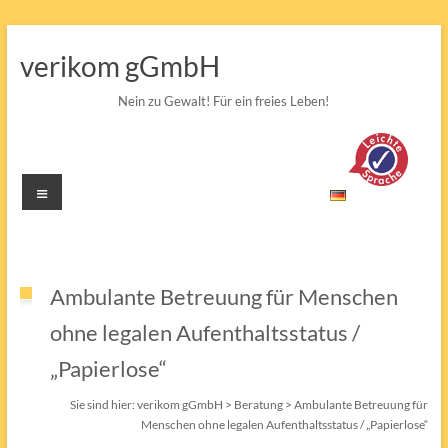
Zum
Inhalt
verikom gGmbH
springen
Nein zu Gewalt! Für ein freies Leben!
Menü
Ambulante Betreuung für Menschen
ohne legalen Aufenthaltsstatus /
„Papierlose“
Sie sind hier:
verikom gGmbH
>
Beratung
>
Ambulante Betreuung für
Menschen ohne legalen Aufenthaltsstatus / „Papierlose“