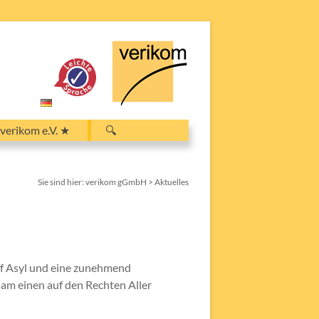
Search
verikom e.V. ★
🔍
for:
Search Button
Sie sind hier:
verikom gGmbH
>
Aktuelles
auf Asyl und eine zunehmend
nsam einen auf den Rechten Aller