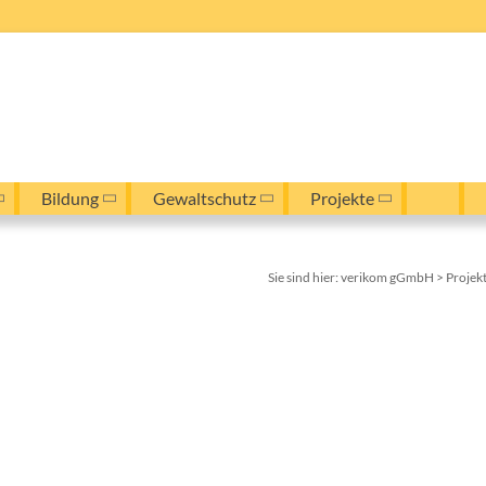
Bildung
Gewaltschutz
Projekte
Sie sind hier:
verikom gGmbH
>
Projek