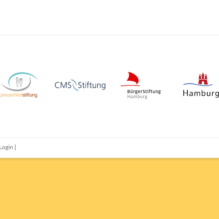
Login
]