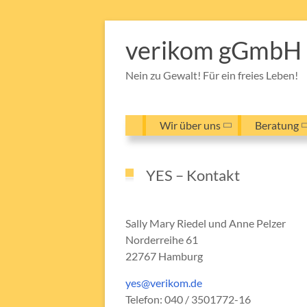
Zum
Inhalt
verikom gGmbH
springen
Nein zu Gewalt! Für ein freies Leben!
Wir über uns
Beratung
YES – Kontakt
Sally Mary Riedel und Anne Pelzer
Norderreihe 61
22767 Hamburg
yes@verikom.de
Telefon: 040 / 3501772-16