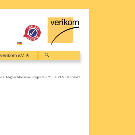
Search
verikom e.V. ★
🔍
for:
Search Button
te
>
Abgeschlossene Projekte
>
YES
>
YES – Kontakt