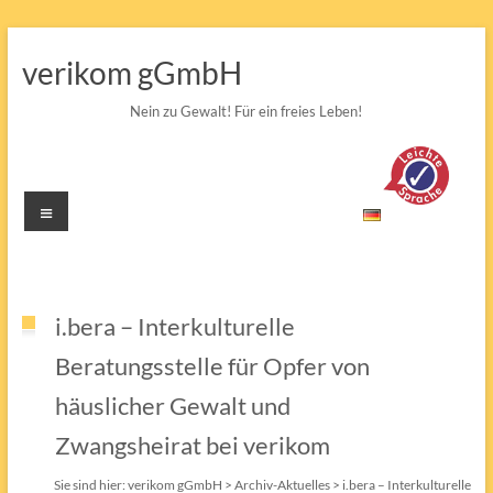
Zum
Inhalt
verikom gGmbH
springen
Nein zu Gewalt! Für ein freies Leben!
Menü
i.bera – Interkulturelle
Beratungsstelle für Opfer von
häuslicher Gewalt und
Zwangsheirat bei verikom
Sie sind hier:
verikom gGmbH
>
Archiv-Aktuelles
>
i.bera – Interkulturelle