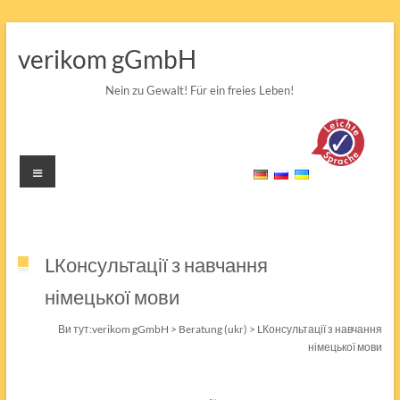
Перейти
до
verikom gGmbH
вмісту
Nein zu Gewalt! Für ein freies Leben!
Меню
LКонсультації з навчання
німецької мови
Ви тут:
verikom gGmbH
>
Beratung (ukr)
>
LКонсультації з навчання
німецької мови